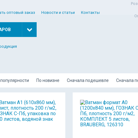
Роз
ать оптовый заказ
Новости и статьи
Контакты
О
АРОВ
родукция
 популярности
По новизне
Сначала подешевле
Сначала 