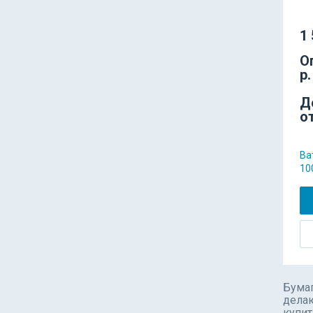
1 
О
р.
Д
о
Ва
10
Бумаг
делаю
купит