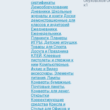
Обуховской О
сертификаты
к1
Демооборудование
Дневники, Школьные
журналы и книги
Доски
демонстрационные для
классов и аудиторий
Ежедневники,
Еженедельники,
Планинги, Планеры
ИГРЫ, Детские игрушки,
Товары для Спорта,
Досуга и Праздника
КЛЕЙ, Клеевые
пистолеты и стержни к
ним
Компьютерные,
Аудио и Видео
аксессуары, Элементы
питания, Лампы
Конверты бумажные,
Почтовые пакеты,
Конверты для денег,
Открытки
Корректирующие
средства
Кресла и
Стулья для Офисов и