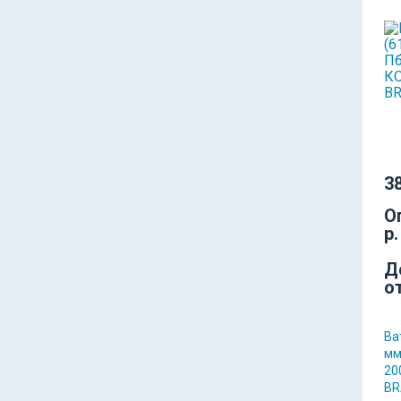
38
О
р.
Д
о
Ва
мм
20
BR