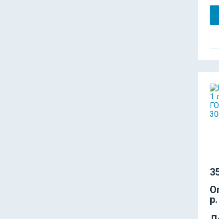
35
О
р.
Д