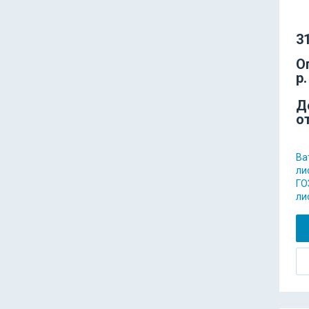
31
О
р.
Д
о
Ва
ли
ГО
ли