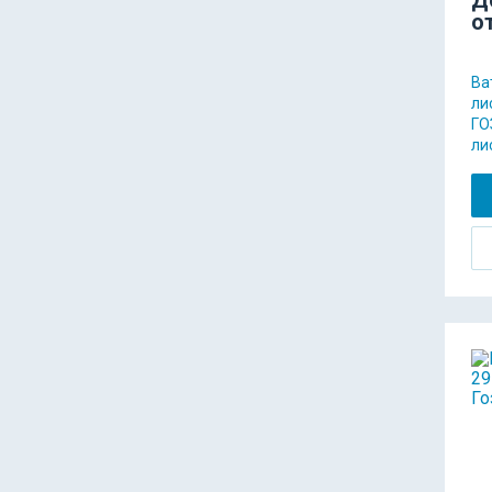
о
Ва
ли
ГО
ли