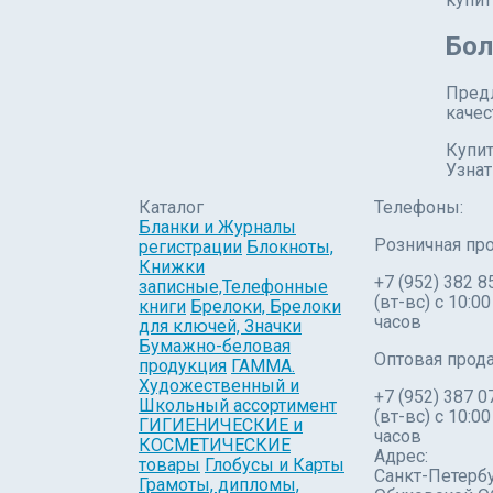
Бол
Предл
качес
Купит
Узнат
Каталог
Телефоны:
Бланки и Журналы
Розничная пр
регистрации
Блокноты,
Книжки
+7 (952) 382 8
записные,Телефонные
(вт-вс) c 10:00
книги
Брелоки, Брелоки
часов
для ключей, Значки
Бумажно-беловая
Оптовая прод
продукция
ГАММА.
Художественный и
+7 (952) 387 0
Школьный ассортимент
(вт-вс) с 10:00
ГИГИЕНИЧЕСКИЕ и
часов
КОСМЕТИЧЕСКИЕ
Адрес:
товары
Глобусы и Карты
Санкт-Петербу
Грамоты, дипломы,