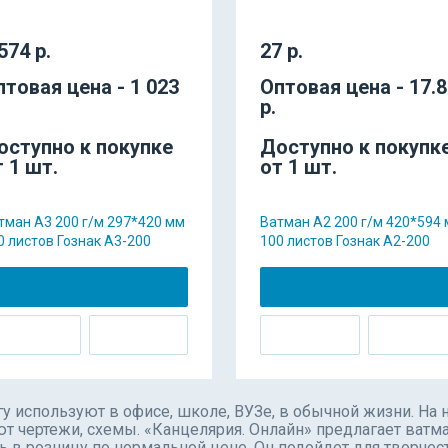
574 р.
27 р.
птовая цена - 1 023
Оптовая цена - 17.
р.
оступно к покупке
Доступно к покупк
т 1 шт.
от 1 шт.
тман А3 200 г/м 297*420 мм
Ватман А2 200 г/м 420*594
0 листов Гознак А3-200
100 листов Гознак А2-200
у используют в офисе, школе, ВУЗе, в обычной жизни. На
т чертежи, схемы. «Канцелярия. Онлайн» предлагает ватм
ь в розницу по нормальной цене. Он подойдет для творчеств