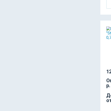
12
О
р.
Д
о