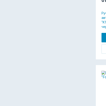
о
Ру
ав
"K
че