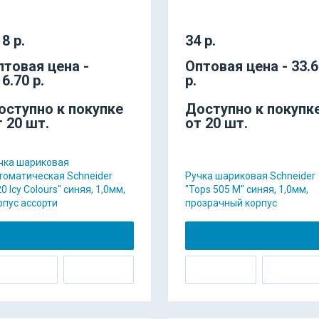
8 р.
34 р.
птовая цена -
Оптовая цена - 33.
6.70 р.
р.
оступно к покупке
Доступно к покупк
т 20 шт.
от 20 шт.
чка шариковая
томатическая Schneider
Ручка шариковая Schneider
0 Icy Colours" синяя, 1,0мм,
"Tops 505 M" синяя, 1,0мм,
рпус ассорти
прозрачный корпус