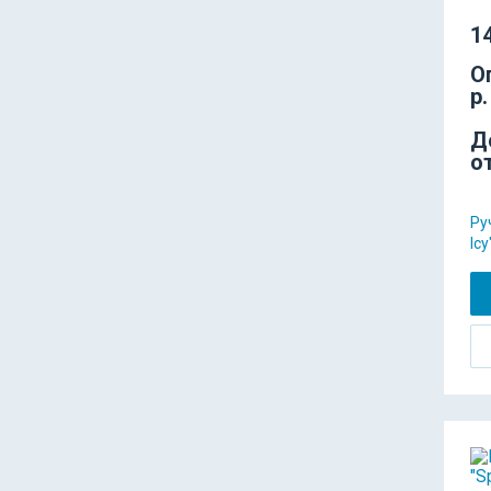
14
О
р.
Д
о
Ру
Ic