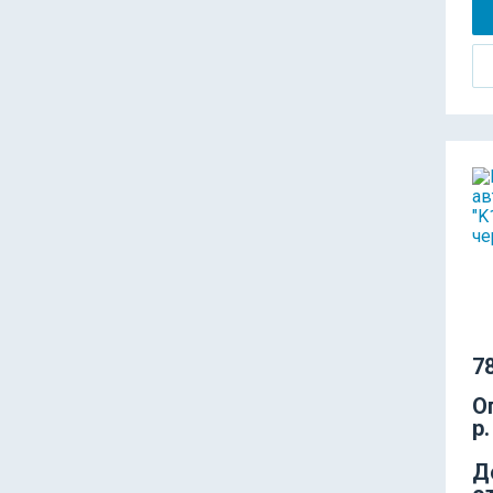
78
О
р.
Д