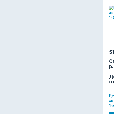
51
О
р.
Д
о
Ру
ав
"F