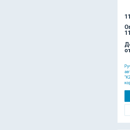
11
О
11
Д
о
Ру
ав
"K2
ко