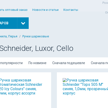
Роз
ать оптовый заказ
Новости и статьи
Контакты
О
АРОВ
рнила, Перья
Ручки шариковые
chneider, Luxor, Cello
 популярности
По новизне
Сначала подешевле
Сначала 