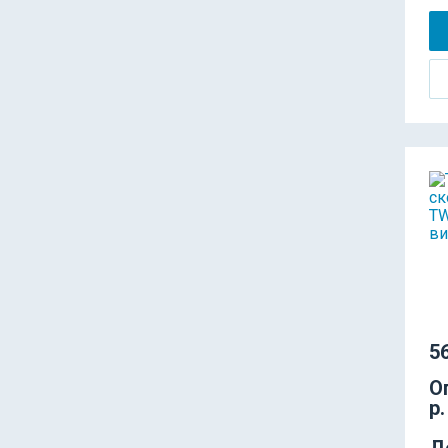
56
О
р.
Д