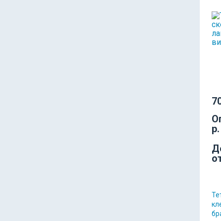
70
О
р.
Д
о
Те
кл
бр