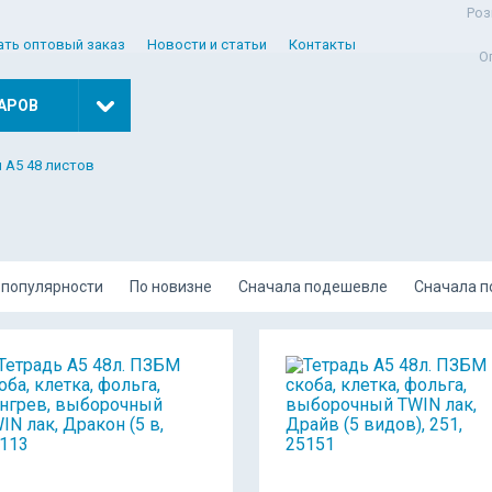
Роз
ать оптовый заказ
Новости и статьи
Контакты
О
АРОВ
 А5 48 листов
 популярности
По новизне
Сначала подешевле
Сначала 