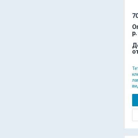
70
О
р.
Д
о
Те
кл
ла
ви