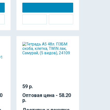
59 р.
80
Оптовая цена - 58.20
р.
е
Доступно к покупке