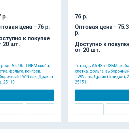
 р.
76 р.
птовая цена - 76 р.
Оптовая цена - 75.
р.
оступно к покупке
т 20 шт.
Доступно к покупк
от 20 шт.
традь А5 48л. ПЗБМ скоба,
Тетрадь А5 48л. ПЗБМ скоба
етка, фольга, конгрев,
клетка, фольга, выборочны
борочный TWIN лак, Дракон
TWIN лак, Драйв (5 видов), 2
 в, 25113
25151