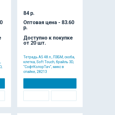
84 р.
60
Оптовая цена - 83.60
р.
е
Доступно к покупке
от 20 шт.
Тетрадь А5 48 л., ПЗБМ, скоба,
,
клетка, Soft Touch, брайль 3D,
D,
"СофтКолорТач", микс в
спайке, 28213