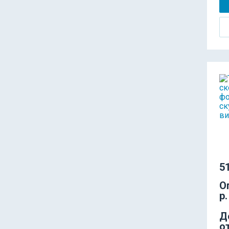
51
О
р.
Д
о