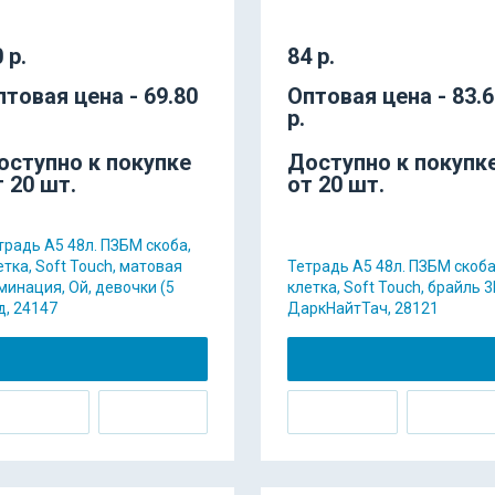
 р.
84 р.
птовая цена - 69.80
Оптовая цена - 83.
р.
оступно к покупке
Доступно к покупк
т 20 шт.
от 20 шт.
традь А5 48л. ПЗБМ скоба,
етка, Soft Touch, матовая
Тетрадь А5 48л. ПЗБМ скоба
минация, Ой, девочки (5
клетка, Soft Touch, брайль 3
д, 24147
ДаркНайтТач, 28121