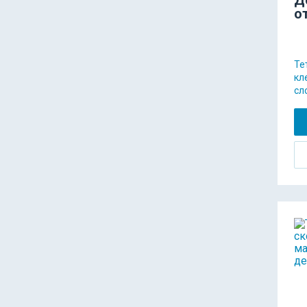
о
Те
кл
сл