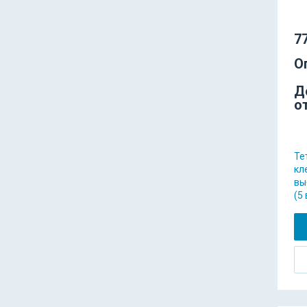
77
О
Д
о
Те
кл
вы
(5