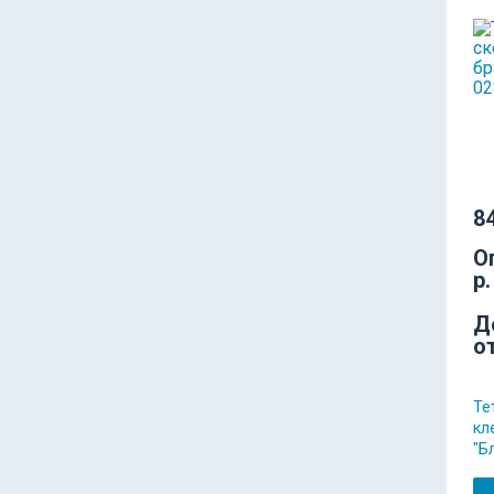
84
О
р.
Д
о
Те
кл
"Б