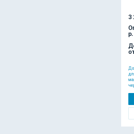
3 
О
р.
Д
о
До
дл
ма
че