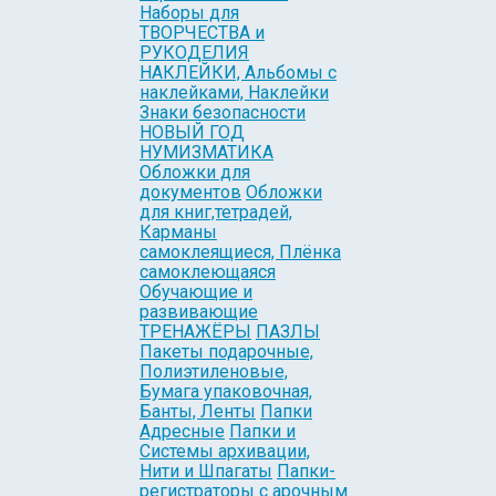
Наборы для
ТВОРЧЕСТВА и
РУКОДЕЛИЯ
НАКЛЕЙКИ, Альбомы с
наклейками, Наклейки
Знаки безопасности
НОВЫЙ ГОД
НУМИЗМАТИКА
Обложки для
документов
Обложки
для книг,тетрадей,
Карманы
самоклеящиеся, Плёнка
самоклеющаяся
Обучающие и
развивающие
ТРЕНАЖЁРЫ
ПАЗЛЫ
Пакеты подарочные,
Полиэтиленовые,
Бумага упаковочная,
Банты, Ленты
Папки
Адресные
Папки и
Системы архивации,
Нити и Шпагаты
Папки-
регистраторы с арочным