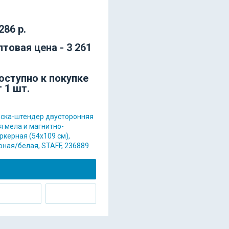
286 р.
птовая цена - 3 261
оступно к покупке
т 1 шт.
ска-штендер двусторонняя
я мела и магнитно-
ркерная (54х109 см),
рная/белая, STAFF, 236889