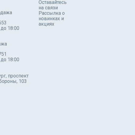
Оставайтесь
на связи
одажа
Рассылка о
новинках и
553
акциях
 до 18:00
ажа
751
 до 18:00
рг, проспект
бороны, 103