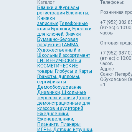
Каталог
Телефоны:
Бланки и Журналы
Розничная пр
регистрации
Блокноты,
Книжки
+7 (952) 382 8
записные,Телефонные
(вт-вс) c 10:00
книги
Брелоки, Брелоки
часов
для ключей, Значки
Бумажно-беловая
Оптовая прод
продукция
ГАММА.
Художественный и
+7 (952) 387 0
Школьный ассортимент
(вт-вс) с 10:00
ГИГИЕНИЧЕСКИЕ и
часов
КОСМЕТИЧЕСКИЕ
Адрес:
товары
Глобусы и Карты
Санкт-Петербу
Грамоты, дипломы,
Обуховской О
сертификаты
к1
Демооборудование
Дневники, Школьные
журналы и книги
Доски
демонстрационные для
классов и аудиторий
Ежедневники,
Еженедельники,
Планинги, Планеры
ИГРЫ, Детские игрушки,