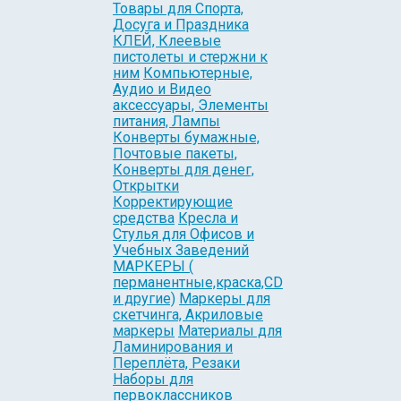
Товары для Спорта,
Досуга и Праздника
КЛЕЙ, Клеевые
пистолеты и стержни к
ним
Компьютерные,
Аудио и Видео
аксессуары, Элементы
питания, Лампы
Конверты бумажные,
Почтовые пакеты,
Конверты для денег,
Открытки
Корректирующие
средства
Кресла и
Стулья для Офисов и
Учебных Заведений
МАРКЕРЫ (
перманентные,краска,CD
и другие)
Маркеры для
скетчинга, Акриловые
маркеры
Материалы для
Ламинирования и
Переплёта, Резаки
Наборы для
первоклассников