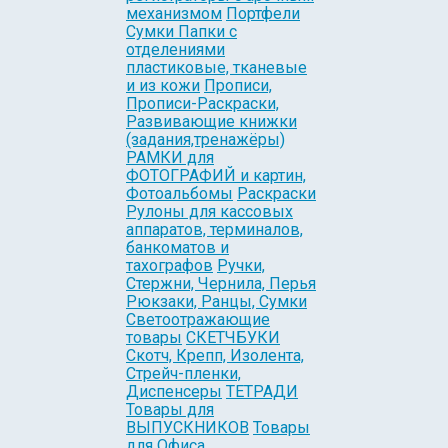
механизмом
Портфели
Сумки Папки с
отделениями
пластиковые, тканевые
и из кожи
Прописи,
Прописи-Раскраски,
Развивающие книжки
(задания,тренажёры)
РАМКИ для
ФОТОГРАФИЙ и картин,
Фотоальбомы
Раскраски
Рулоны для кассовых
аппаратов, терминалов,
банкоматов и
тахографов
Ручки,
Стержни, Чернила, Перья
Рюкзаки, Ранцы, Сумки
Светоотражающие
товары
СКЕТЧБУКИ
Скотч, Крепп, Изолента,
Стрейч-пленки,
Диспенсеры
ТЕТРАДИ
Товары для
ВЫПУСКНИКОВ
Товары
для Офиса,