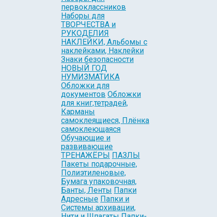
первоклассников
Наборы для
ТВОРЧЕСТВА и
РУКОДЕЛИЯ
НАКЛЕЙКИ, Альбомы с
наклейками, Наклейки
Знаки безопасности
НОВЫЙ ГОД
НУМИЗМАТИКА
Обложки для
документов
Обложки
для книг,тетрадей,
Карманы
самоклеящиеся, Плёнка
самоклеющаяся
Обучающие и
развивающие
ТРЕНАЖЁРЫ
ПАЗЛЫ
Пакеты подарочные,
Полиэтиленовые,
Бумага упаковочная,
Банты, Ленты
Папки
Адресные
Папки и
Системы архивации,
Нити и Шпагаты
Папки-