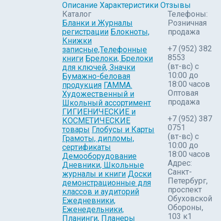
Описание
Характеристики
Отзывы
Каталог
Телефоны:
Бланки и Журналы
Розничная
регистрации
Блокноты,
продажа
Книжки
+7 (952) 382
записные,Телефонные
8553
книги
Брелоки, Брелоки
(вт-вс) c
для ключей, Значки
10:00 до
Бумажно-беловая
18:00 часов
продукция
ГАММА.
Оптовая
Художественный и
продажа
Школьный ассортимент
ГИГИЕНИЧЕСКИЕ и
+7 (952) 387
КОСМЕТИЧЕСКИЕ
0751
товары
Глобусы и Карты
(вт-вс) с
Грамоты, дипломы,
10:00 до
сертификаты
18:00 часов
Демооборудование
Адрес:
Дневники, Школьные
Санкт-
журналы и книги
Доски
Петербург,
демонстрационные для
проспект
классов и аудиторий
Обуховской
Ежедневники,
Обороны,
Еженедельники,
103 к1
Планинги, Планеры