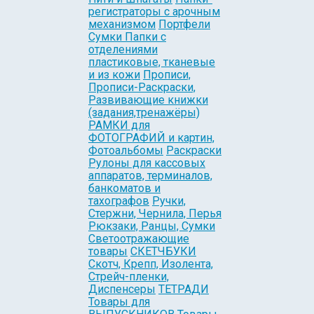
регистраторы с арочным
механизмом
Портфели
Сумки Папки с
отделениями
пластиковые, тканевые
и из кожи
Прописи,
Прописи-Раскраски,
Развивающие книжки
(задания,тренажёры)
РАМКИ для
ФОТОГРАФИЙ и картин,
Фотоальбомы
Раскраски
Рулоны для кассовых
аппаратов, терминалов,
банкоматов и
тахографов
Ручки,
Стержни, Чернила, Перья
Рюкзаки, Ранцы, Сумки
Светоотражающие
товары
СКЕТЧБУКИ
Скотч, Крепп, Изолента,
Стрейч-пленки,
Диспенсеры
ТЕТРАДИ
Товары для