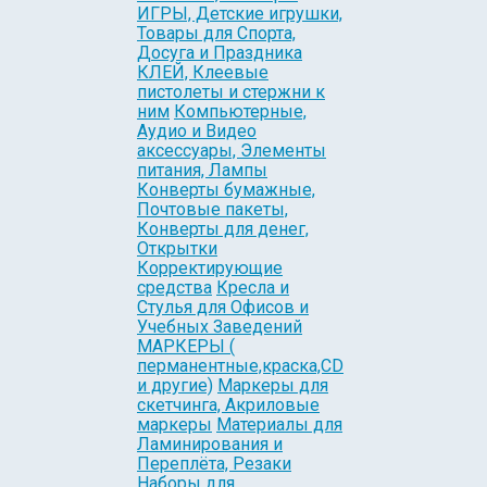
ИГРЫ, Детские игрушки,
Товары для Спорта,
Досуга и Праздника
КЛЕЙ, Клеевые
пистолеты и стержни к
ним
Компьютерные,
Аудио и Видео
аксессуары, Элементы
питания, Лампы
Конверты бумажные,
Почтовые пакеты,
Конверты для денег,
Открытки
Корректирующие
средства
Кресла и
Стулья для Офисов и
Учебных Заведений
МАРКЕРЫ (
перманентные,краска,CD
и другие)
Маркеры для
скетчинга, Акриловые
маркеры
Материалы для
Ламинирования и
Переплёта, Резаки
Наборы для