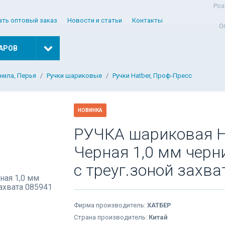
Роз
ать оптовый заказ
Новости и статьи
Контакты
О
АРОВ
рнила, Перья
Ручки шариковые
Ручки Hatber, Проф-Пресс
НОВИНКА
РУЧКА шариковая H
Черная 1,0 мм черн
с треуг.зоной захв
Фирма производитель:
ХАТБЕР
Страна производитель:
Китай