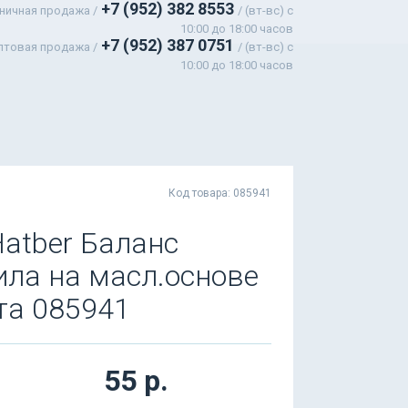
+7 (952) 382 8553
ничная продажа /
/ (вт-вс) c
10:00 до 18:00 часов
+7 (952) 387 0751
птовая продажа /
/ (вт-вс) с
10:00 до 18:00 часов
Код товара: 085941
atber Баланс
ила на масл.основе
ата 085941
55 р.